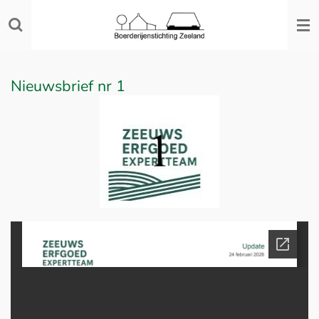
Ga
direct
naar
de
Nieuwsbrief nr 1
hoofdinhoud