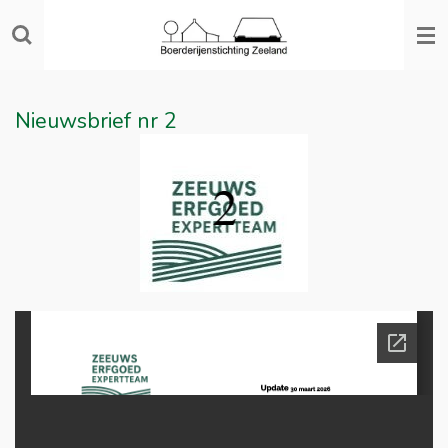
Ga
direct
naar
de
Nieuwsbrief nr 2
hoofdinhoud