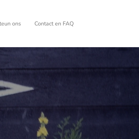
teun ons
Contact en FAQ
s