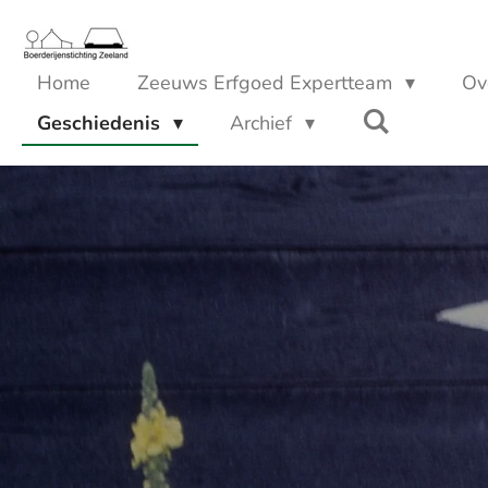
Ga
direct
Home
Zeeuws Erfgoed Expertteam
Ov
naar
Geschiedenis
Archief
de
hoofdinhoud