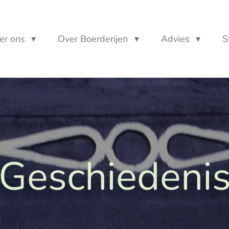
er ons
Over Boerderijen
Advies
S
Geschiedeni