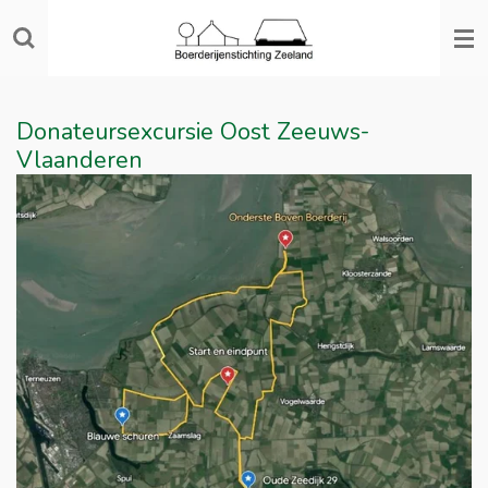
Ga
direct
naar
de
Donateursexcursie Oost Zeeuws-
hoofdinhoud
Vlaanderen